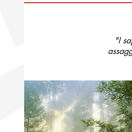
"I sa
assagg