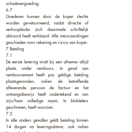
schadevergoeding.
6.7
Goederen kunnen door de koper slechts
worden ge-retourneerd, nadat directie of
verkoopleider zich daarmede schriftelijk
akkoord heeft verklaard. Alle retourzendingen
geschieden voor rekening en risico van koper.
7 Betaling
7.1
De eerste levering vindt bij een afnemer altijd
plaats onder rembours. In geval van
remboursement heeft pas geldige betaling
plaatsgevonden, indien de betreffende
afleverende persoon de factuur en het
ontvangstbewijs heeft ondertekend en van
zijn/haar volledige naam, In blokletters
geschreven, heeft voorzien.
7.2
In alle anders gevallen geldt betaling binnen
14 da-gen na leveringsdatum, ook indien