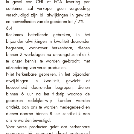
In geval van CFR of FCA levering per
container, zal verkoper geen vergoeding
verschuldigd zijn bij afwijkingen in gewicht
en hoeveelheden van de goederen tot -/-2%.
6.4
Reclames betreffende gebreken, in het
bijzonder afwijkingen in kwaliteit daaronder
begrepen, voor-zover herkenbaar, dienen
binnen 2 werkdagen na ontvangst schriftelijk
te onzer kennis te worden ge-bracht, met
uitzondering van verse producten.
Niet herkenbare gebreken, in het bijzonder
afwij-kingen in kwaliteit, gewicht of
hoeveelheid daaron-der begrepen, dienen
binnen 6 uur na het tijdstip waarop de
gebreken redelijkerwijs konden worden
ontdekt, aan ons te worden medegedeeld en
dienen daarna binnen 8 uur schriftelijk aan
ons te worden bevestigd.
Voor verse producten geldt dat herkenbare
gebre-ken bij ontvangst direct vastgesteld