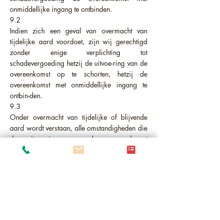
onmiddellijke ingang te ontbinden.
9.2
Indien zich een geval van overmacht van
tijdelijke aard voordoet, zijn wij gerechtigd
zonder enige verplichting tot
schadevergoeding hetzij de uitvoe-ring van de
overeenkomst op te schorten, hetzij de
overeenkomst met onmiddellijke ingang te
ontbin-den.
9.3
Onder overmacht van tijdelijke of blijvende
aard wordt verstaan, alle omstandigheden die
de uitvoe-ring van de overeenkomst
verhinderen, ook al wa-ren die
omstandigheden voorzienbaar ten tijde van de
totstandkoming van de overeenkomst, zoals
brand, oorlog, oorlogsgevaar, staat van
beleg, mobi-lisatie, vijandelijkheden,
werklieden-uitsluiting, ge-brek een
arbeidskrachten, transportmoeilijkheden,