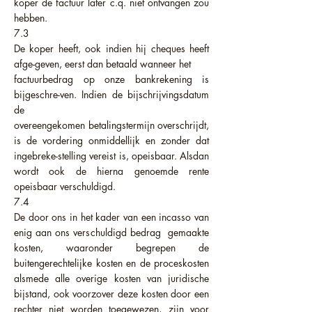
koper de factuur later c.q. niet ontvangen zou
hebben.
7.3
De koper heeft, ook indien hij cheques heeft
afge-geven, eerst dan betaald wanneer het
factuurbedrag op onze bankrekening is
bijgeschre-ven. Indien de bijschrijvingsdatum
de
overeengekomen betalingstermijn overschrijdt,
is de vordering onmiddellijk en zonder dat
ingebreke-stelling vereist is, opeisbaar. Alsdan
wordt ook de hierna genoemde rente
opeisbaar verschuldigd.
7.4
De door ons in het kader van een incasso van
enig aan ons verschuldigd bedrag gemaakte
kosten, waaronder begrepen de
buitengerechtelijke kosten en de proceskosten
alsmede alle overige kosten van juridische
bijstand, ook voorzover deze kosten door een
rechter niet worden toegewezen, zijn voor