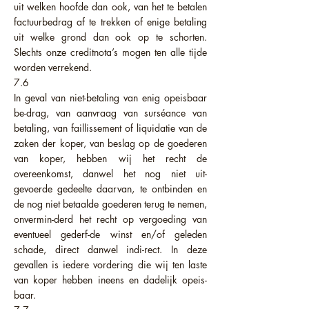
uit welken hoofde dan ook, van het te betalen
factuurbedrag af te trekken of enige betaling
uit welke grond dan ook op te schorten.
Slechts onze creditnota’s mogen ten alle tijde
worden verrekend.
7.6
In geval van niet-betaling van enig opeisbaar
be-drag, van aanvraag van surséance van
betaling, van faillissement of liquidatie van de
zaken der koper, van beslag op de goederen
van koper, hebben wij het recht de
overeenkomst, danwel het nog niet uit-
gevoerde gedeelte daarvan, te ontbinden en
de nog niet betaalde goederen terug te nemen,
onvermin-derd het recht op vergoeding van
eventueel gederf-de winst en/of geleden
schade, direct danwel indi-rect. In deze
gevallen is iedere vordering die wij ten laste
van koper hebben ineens en dadelijk opeis-
baar.