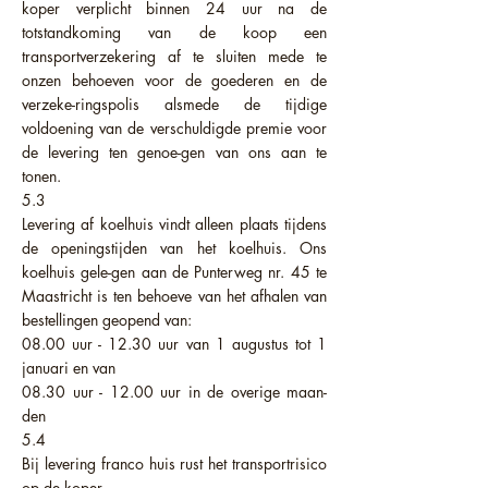
koper verplicht binnen 24 uur na de
totstandkoming van de koop een
transportverzekering af te sluiten mede te
onzen behoeven voor de goederen en de
verzeke-ringspolis alsmede de tijdige
voldoening van de verschuldigde premie voor
de levering ten genoe-gen van ons aan te
tonen.
5.3
Levering af koelhuis vindt alleen plaats tijdens
de openingstijden van het koelhuis. Ons
koelhuis gele-gen aan de Punterweg nr. 45 te
Maastricht is ten behoeve van het afhalen van
bestellingen geopend van:
08.00 uur - 12.30 uur van 1 augustus tot 1
januari en van
08.30 uur - 12.00 uur in de overige maan-
den
5.4
Bij levering franco huis rust het transportrisico
op de koper.