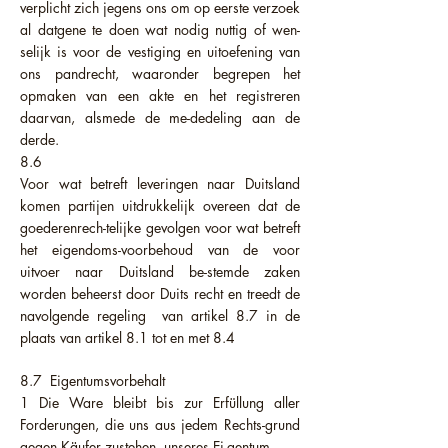
verplicht zich jegens ons om op eerste verzoek
al datgene te doen wat nodig nuttig of wen-
selijk is voor de vestiging en uitoefening van
ons pandrecht, waaronder begrepen het
opmaken van een akte en het registreren
daarvan, alsmede de me-dedeling aan de
derde.
8.6
Voor wat betreft leveringen naar Duitsland
komen partijen uitdrukkelijk overeen dat de
goederenrech-telijke gevolgen voor wat betreft
het eigendoms-voorbehoud van de voor
uitvoer naar Duitsland be-stemde zaken
worden beheerst door Duits recht en treedt de
navolgende regeling van artikel 8.7 in de
plaats van artikel 8.1 tot en met 8.4
8.7 Eigentumsvorbehalt
1 Die Ware bleibt bis zur Erfüllung aller
Forderungen, die uns aus jedem Rechts-grund
gegen Käufer zustehen, unseres Ei-gentum.