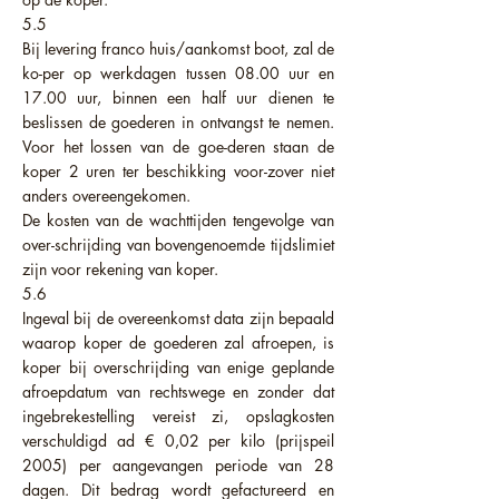
5.5
Bij levering franco huis/aankomst boot, zal de
ko-per op werkdagen tussen 08.00 uur en
17.00 uur, binnen een half uur dienen te
beslissen de goederen in ontvangst te nemen.
Voor het lossen van de goe-deren staan de
koper 2 uren ter beschikking voor-zover niet
anders overeengekomen.
De kosten van de wachttijden tengevolge van
over-schrijding van bovengenoemde tijdslimiet
zijn voor rekening van koper.
5.6
Ingeval bij de overeenkomst data zijn bepaald
waarop koper de goederen zal afroepen, is
koper bij overschrijding van enige geplande
afroepdatum van rechtswege en zonder dat
ingebrekestelling vereist zi, opslagkosten
verschuldigd ad € 0,02 per kilo (prijspeil
2005) per aangevangen periode van 28
dagen. Dit bedrag wordt gefactureerd en