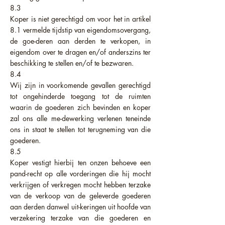
8.3
Koper is niet gerechtigd om voor het in artikel
8.1 vermelde tijdstip van eigendomsovergang,
de goe-deren aan derden te verkopen, in
eigendom over te dragen en/of anderszins ter
beschikking te stellen en/of te bezwaren.
8.4
Wij zijn in voorkomende gevallen gerechtigd
tot ongehinderde toegang tot de ruimten
waarin de goederen zich bevinden en koper
zal ons alle me-dewerking verlenen teneinde
ons in staat te stellen tot terugneming van die
goederen.
8.5
Koper vestigt hierbij ten onzen behoeve een
pand-recht op alle vorderingen die hij mocht
verkrijgen of verkregen mocht hebben terzake
van de verkoop van de geleverde goederen
aan derden danwel uit-keringen uit hoofde van
verzekering terzake van die goederen en